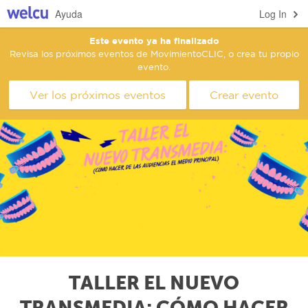
Ayuda
Log In
Este evento ya ha finalizado
Revisa los próximos eventos de MovimientoCLIC, o crea tu propio
evento.
Ver los próximos eventos
Crear evento
TALLER EL NUEVO
TRANSMEDIA: CÓMO HACER