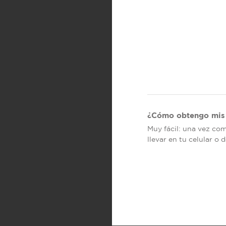
¿Cómo obtengo mis 
Muy fácil: una vez co
llevar en tu celular o 