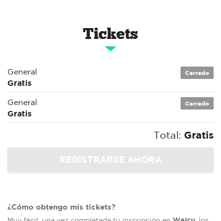
Tickets
General
Cerrado
Gratis
General
Cerrado
Gratis
Total:
Gratis
¿Cómo obtengo mis tickets?
Welcu
Muy fácil: una vez completada tu inscripción en
, los