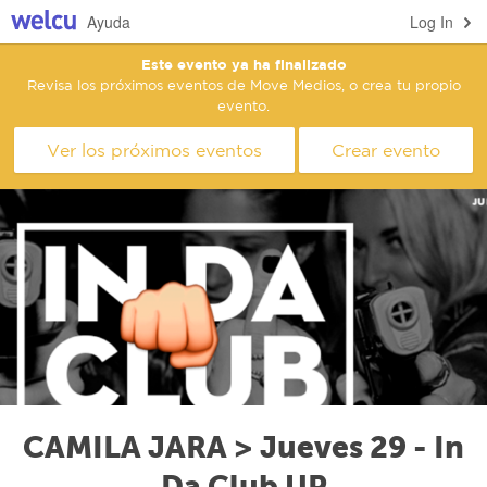
Ayuda
Log In
Este evento ya ha finalizado
Revisa los próximos eventos de Move Medios, o crea tu propio
evento.
Ver los próximos eventos
Crear evento
CAMILA JARA > Jueves 29 - In
Da Club UP