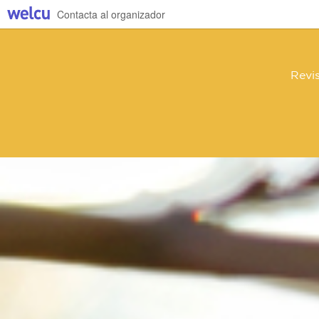
Contacta al organizador
Revi