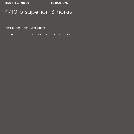
NIVEL TECNICO
DURACIÓN
4/10 o superior
3 horas
INCLUIDO
NO INCLUIDO
Entrada a La Hacienda Las Varas
Clinica Guiada por Felipe Vasquez
Snack
Seguro de Accidentes complementario Metlife
Giftcards Extreme Zone a Sortear entre los participantes
ORGANIZADOR
Montenbaik Tours empresa que ofrece salidas épicas a lo largo
de Chile desde Los Andes Hasta el Pacífico, de Norte a Sur.
¡Quiero Participar!