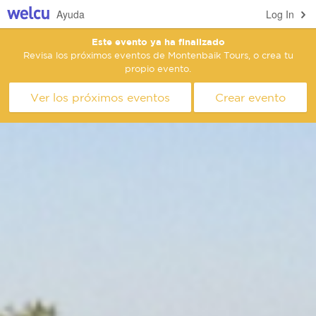
Ayuda
Log In
Este evento ya ha finalizado
Revisa los próximos eventos de Montenbaik Tours, o crea tu
propio evento.
Ver los próximos eventos
Crear evento