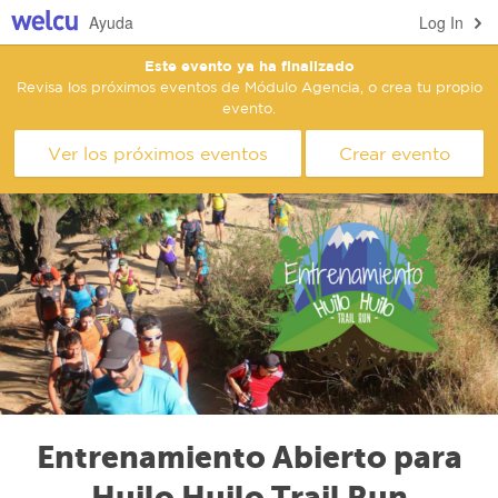
Ayuda
Log In
Este evento ya ha finalizado
Revisa los próximos eventos de Módulo Agencia, o crea tu propio
evento.
Ver los próximos eventos
Crear evento
Entrenamiento Abierto para
Huilo Huilo Trail Run