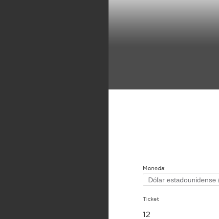
Moneda:
Ticket
12