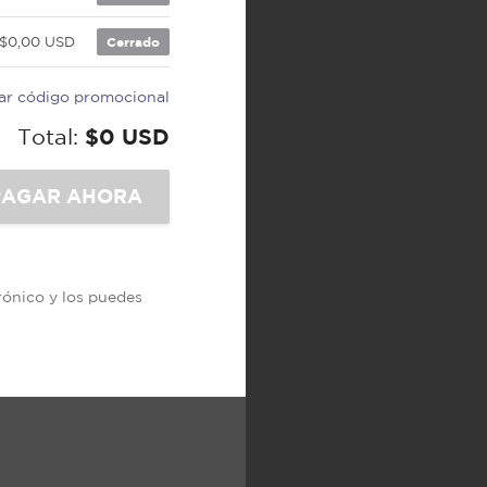
$0,00 USD
Cerrado
car código promocional
Total:
$0 USD
trónico y los puedes