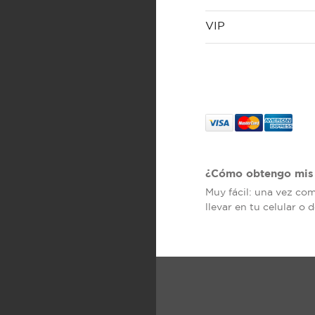
VIP
¿Cómo obtengo mis 
Muy fácil: una vez co
llevar en tu celular o 