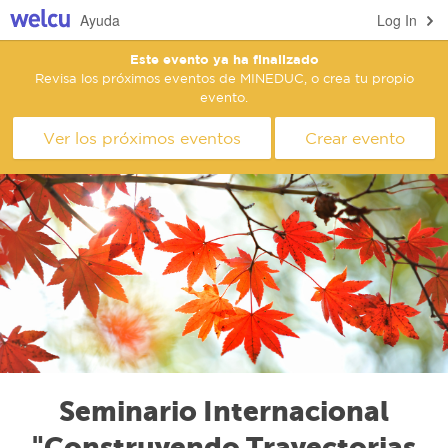
Ayuda
Log In
Este evento ya ha finalizado
Revisa los próximos eventos de MINEDUC, o crea tu propio
evento.
Ver los próximos eventos
Crear evento
Seminario Internacional
"Construyendo Trayectorias