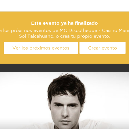
Este evento ya ha finalizado
a los próximos eventos de MC Discotheque - Casino Mari
Sol Talcahuano, o crea tu propio evento.
Ver los próximos eventos
Crear evento