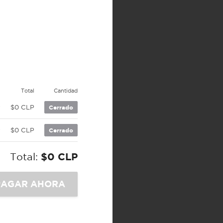
e
Total
Cantidad
P
$0 CLP
Cerrado
P
$0 CLP
Cerrado
Total:
$0 CLP