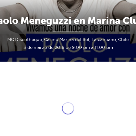
aolo Meneguzzi en Marina Cl
MC Discotheque, Casino Marina del Sol, Talcahuano, Chile
3 de marzo de 2016 de 9:00 pm a 11:00 pm