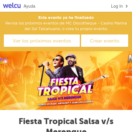
Ayuda
Log In
Este evento ya ha finalizado
Revisa los próximos eventos de MC Discotheque - Casino Marina
del Sol Talcahuano, o crea tu propio evento.
Ver los próximos eventos
Crear evento
Fiesta Tropical Salsa v/s
Merengue