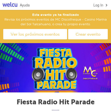
Ayuda
Log In
Este evento ya ha finalizado
Revisa los próximos eventos de MC Discotheque - Casino Marina
del Sol Talcahuano, o crea tu propio evento.
Ver los próximos eventos
Crear evento
Fiesta Radio Hit Parade