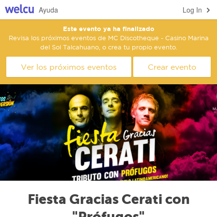
Ayuda
Log In
Este evento ya ha finalizado
Revisa los próximos eventos de MC Discotheque - Casino Marina
del Sol Talcahuano, o crea tu propio evento.
Ver los próximos eventos
Crear evento
Fiesta Gracias Cerati con
"Prófugos"