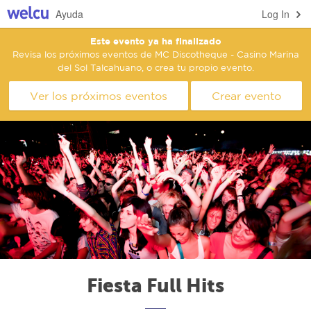
Ayuda
Log In
Este evento ya ha finalizado
Revisa los próximos eventos de MC Discotheque - Casino Marina
del Sol Talcahuano, o crea tu propio evento.
Ver los próximos eventos
Crear evento
Fiesta Full Hits