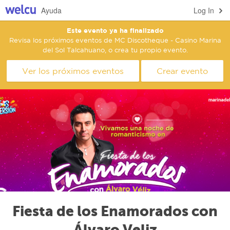
Ayuda
Log In
Este evento ya ha finalizado
Revisa los próximos eventos de MC Discotheque - Casino Marina
del Sol Talcahuano, o crea tu propio evento.
Ver los próximos eventos
Crear evento
Fiesta de los Enamorados con
Álvaro Veliz