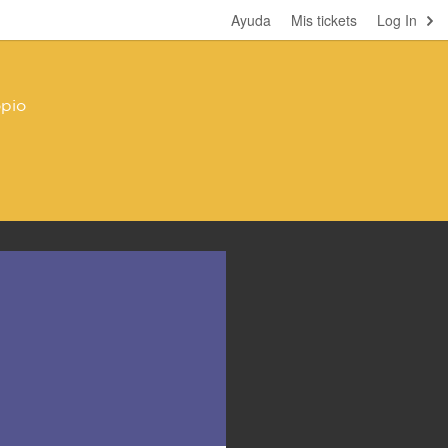
Ayuda
Mis tickets
Log In
opio