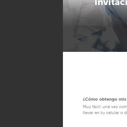
Invitac
¿Cómo obtengo mis 
Muy fácil: una vez co
llevar en tu celular o 