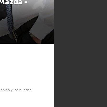
 Mazda -
trónico y los puedes