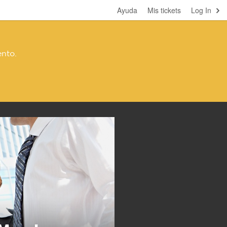
Ayuda
Mis tickets
Log In
nto.