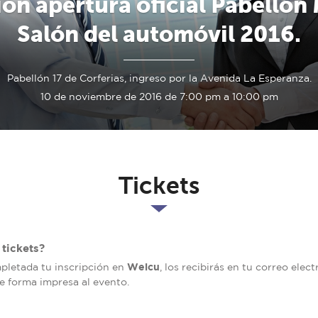
ión apertura oficial Pabellón
Salón del automóvil 2016.
Pabellón 17 de Corferias, ingreso por la Avenida La Esperanza.
10 de noviembre de 2016 de 7:00 pm a 10:00 pm
Tickets
tickets?
Welcu
mpletada tu inscripción en
, los recibirás en tu correo elec
de forma impresa al evento.