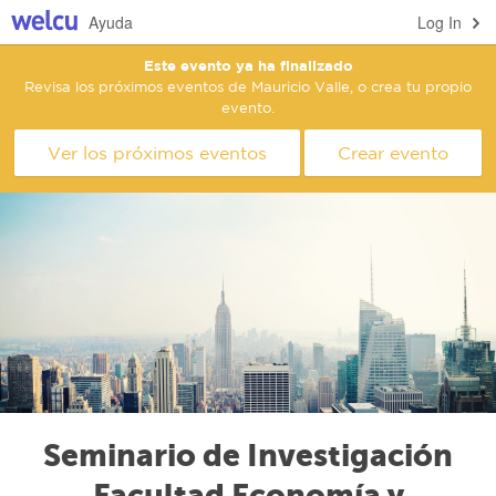
Ayuda
Log In
Este evento ya ha finalizado
Revisa los próximos eventos de Mauricio Valle, o crea tu propio
evento.
Ver los próximos eventos
Crear evento
Seminario de Investigación
Facultad Economía y