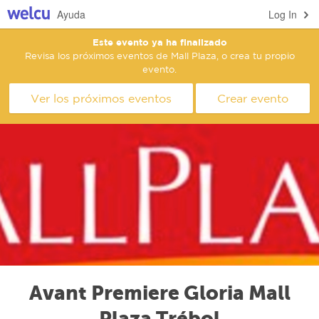
Ayuda
Log In
Este evento ya ha finalizado
Revisa los próximos eventos de Mall Plaza, o crea tu propio
evento.
Ver los próximos eventos
Crear evento
Avant Premiere Gloria Mall
Plaza Trébol