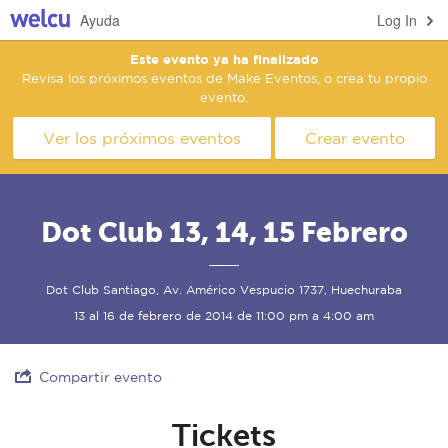
Ayuda
Log In
Este evento ya ha finalizado
Revisa los próximos eventos de Make Eventos, o crea tu propio
evento.
Ver los próximos eventos
Crear evento
Dot Club 13, 14, 15 Febrero
Dot Club Santiago, Av. Américo Vespucio 1737, Huechuraba
13 al 16 de febrero de 2014 de 11:00 pm a 4:00 am
Compartir evento
Tickets