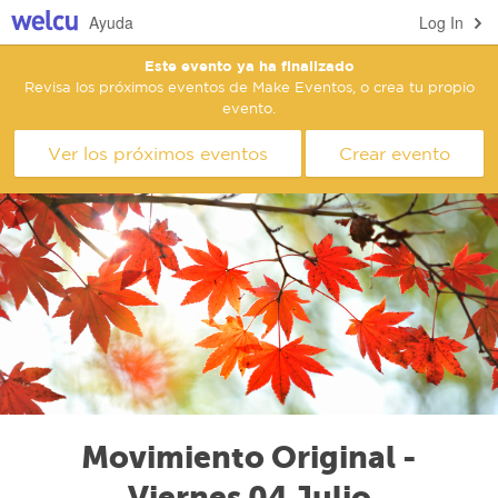
Ayuda
Log In
Este evento ya ha finalizado
Revisa los próximos eventos de Make Eventos, o crea tu propio
evento.
Ver los próximos eventos
Crear evento
Movimiento Original -
Viernes 04 Julio