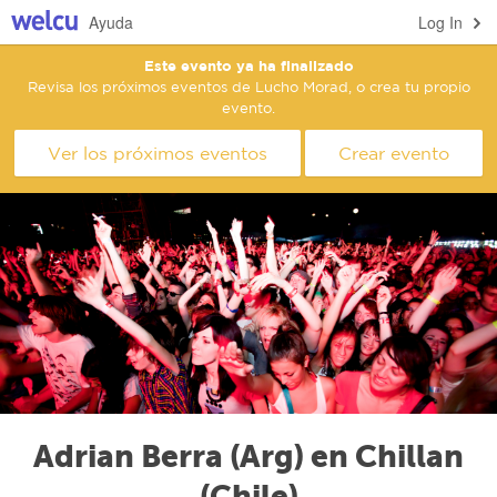
Ayuda
Log In
Este evento ya ha finalizado
Revisa los próximos eventos de Lucho Morad, o crea tu propio
evento.
Ver los próximos eventos
Crear evento
Adrian Berra (Arg) en Chillan
(Chile)