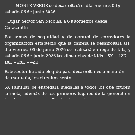
MONTE VERDE se desarrollará el día, viernes 05 y
sábado 06 de junio 2026.
Lugar, Sector San Nicolás, a 6 kilómetros desde
Curacautín.
Por temas de seguridad y de control de corredores la
organización estableció que la carrera se desarrollará así;
día viernes 05 de junio 2026 se realizará entrega de kits, y
sábado 06 de junio 2026 las distancias de kids - 5K – 12K –
18K – 28K – 42K.
Este sector ha sido elegido para desarrollar esta maratón
de montaña, los circuitos serán:
5K Familiar, se entregará medallas a todos los que crucen
la meta, además de los primeros lugares de la general en
hombres y mujeres. El circuito será en su mayoría por
senderos, el desnivel y más información de este será
presentado en las redes sociales de la carrera.
12K Competitiva, se entregará medalla a todos los que
crucen la meta, además de los primeros lugares de cada
categoría (mantendrán el formato de premiación clásico