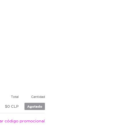
Total
Cantidad
$0 CLP
Agotado
car código promocional