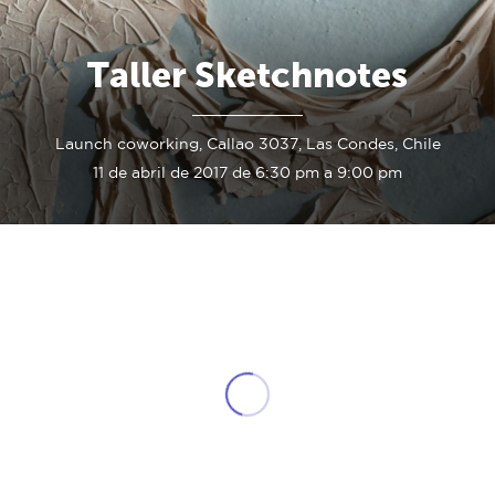
Taller Sketchnotes
Launch coworking, Callao 3037, Las Condes, Chile
11 de abril de 2017 de 6:30 pm a 9:00 pm