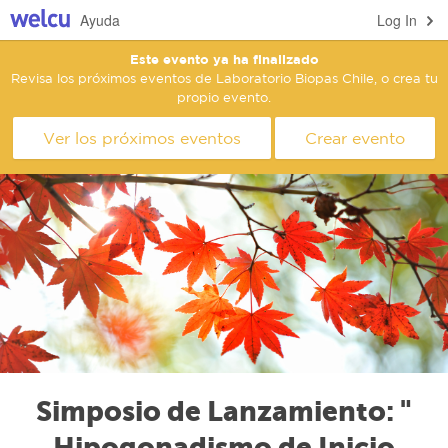
Ayuda
Log In
Este evento ya ha finalizado
Revisa los próximos eventos de Laboratorio Biopas Chile, o crea tu
propio evento.
Ver los próximos eventos
Crear evento
Simposio de Lanzamiento: "
Hipogonadismo de Inicio