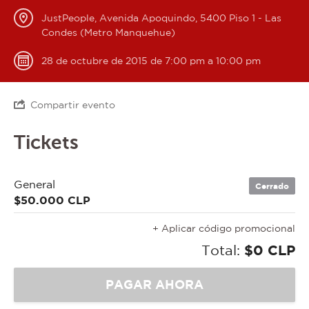
JustPeople, Avenida Apoquindo, 5400 Piso 1 - Las
Condes (Metro Manquehue)
28 de octubre de 2015 de 7:00 pm a 10:00 pm
Compartir evento
Tickets
General
Cerrado
$50.000 CLP
+ Aplicar código promocional
Total:
$0 CLP