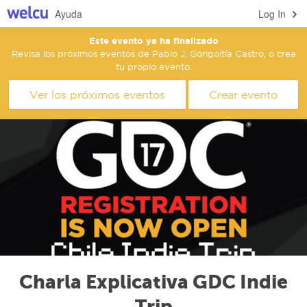
Ayuda
Log In
Este evento ya ha finalizado
Revisa los próximos eventos de Pablo J. Gorigoitía Castro, o crea
tu propio evento.
Ver los próximos eventos
Crear evento
Charla Explicativa GDC Indie
Trip