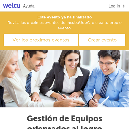
Ayuda
Log In
Este evento ya ha finalizado
Revisa los próximos eventos de IncubaUdeC, o crea tu propio
evento.
Ver los próximos eventos
Crear evento
Gestión de Equipos
orientados al logro