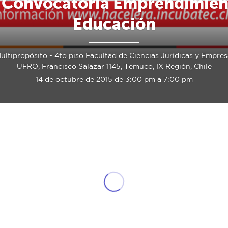
r Convocatoria Emprendimien
Educación
ultipropósito - 4to piso Facultad de Ciencias Jurídicas y Empresa
UFRO, Francisco Salazar 1145, Temuco, IX Región, Chile
14 de octubre de 2015 de 3:00 pm a 7:00 pm