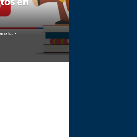
tos en
riales -