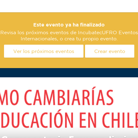
Este evento ya ha finalizado
Revisa los próximos eventos de IncubatecUFRO Eventos
Internacionales, o crea tu propio evento.
Ver los próximos eventos
Crear evento