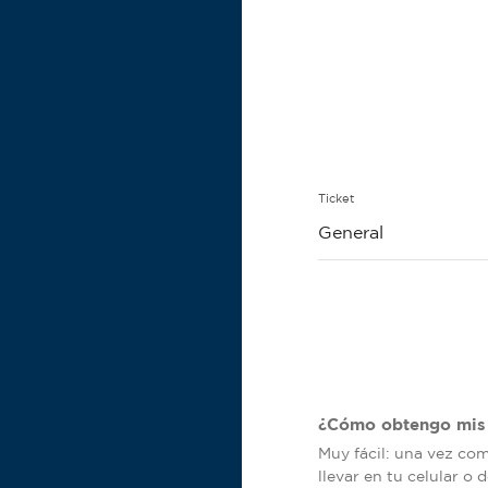
Ticket
General
¿Cómo obtengo mis 
Muy fácil: una vez co
llevar en tu celular o 