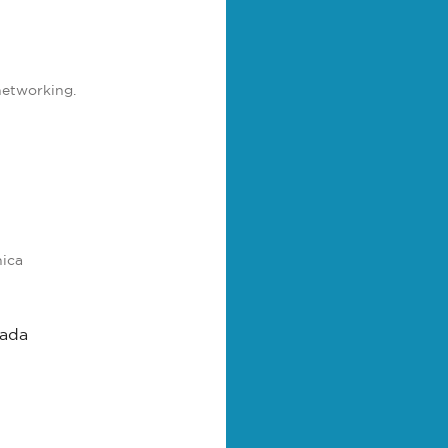
networking.
nica
bada