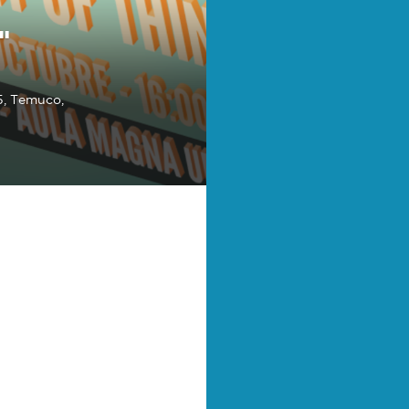
"
5, Temuco,