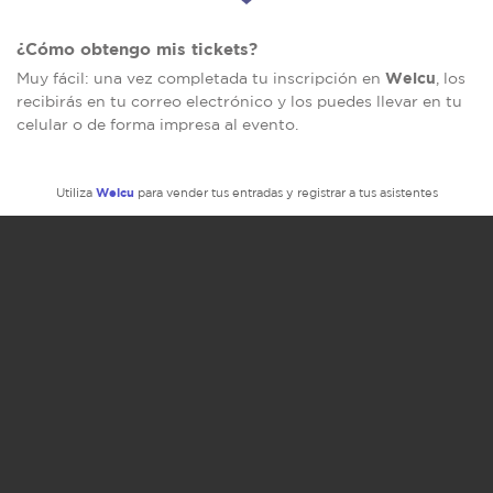
¿Cómo obtengo mis tickets?
Welcu
Muy fácil: una vez completada tu inscripción en
, los
recibirás en tu correo electrónico y los puedes llevar en tu
celular o de forma impresa al evento.
Welcu
Utiliza
para vender tus entradas y registrar a tus asistentes