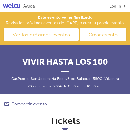
Ayuda
Log In
Este evento ya ha finalizado
Revisa los próximos eventos de ICARE, o crea tu propio evento.
Ver los próximos eventos
Crear evento
VIVIR HASTA LOS 100
CasPiedra, San Josemaría Escrivá de Balaguer 5600, Vitacura
26 de junio de 2014 de 8:30 am a 10:30 am
Compartir evento
Tickets