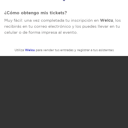
¿Cómo obtengo mis tickets?
Welcu
Muy fácil: una vez completada tu inscripción en
, los
recibirás en tu correo electrónico y los puedes llevar en tu
celular o de forma impresa al evento.
Welcu
Utiliza
para vender tus entradas y registrar a tus asistentes