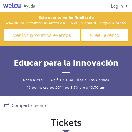
Ayuda
Log In
Este evento ya ha finalizado
Revisa los próximos eventos de ICARE, o crea tu propio evento.
Ver los próximos eventos
Crear evento
Educar para la Innovación
Sede ICARE, El Golf 40, Piso Zócalo, Las Condes
19 de marzo de 2014 de 8:30 am a 10:30 am
Compartir evento
Tickets