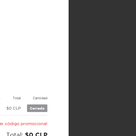
o
Total
Cantidad
P
$0 CLP
Cerrado
car código promocional
Total:
$0 CLP