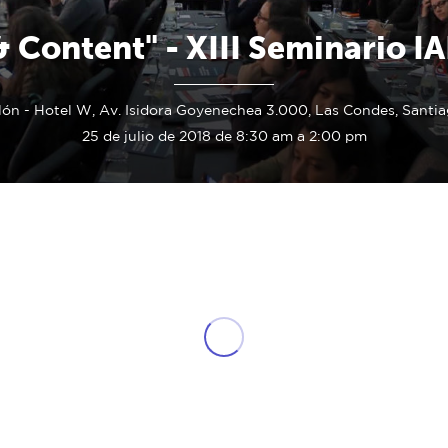
& Content" - XIII Seminario IA
ón - Hotel W, Av. Isidora Goyenechea 3.000, Las Condes, Santia
25 de julio de 2018 de 8:30 am a 2:00 pm