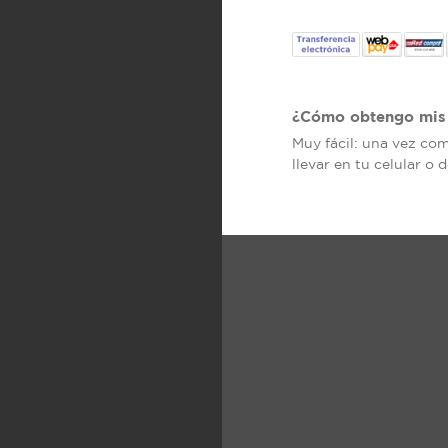
¿Cómo obtengo mis 
Muy fácil: una vez co
llevar en tu celular o 