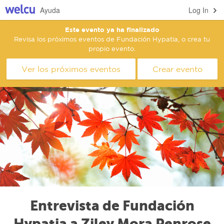
Ayuda
Log In
Este evento ya ha finalizado
Revisa los próximos eventos de Fundación Hypatia, o crea tu
propio evento.
Ver los próximos eventos
Crear evento
Entrevista de Fundación
Hypatia a Ziley Mora Penrose