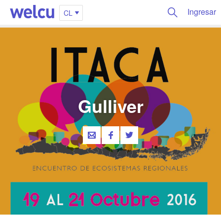
Ingresar
CL
Gulliver