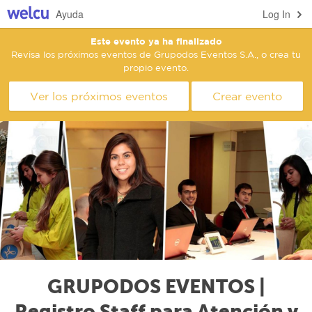
Ayuda
Log In
Este evento ya ha finalizado
Revisa los próximos eventos de Grupodos Eventos S.A., o crea tu
propio evento.
Ver los próximos eventos
Crear evento
GRUPODOS EVENTOS |
Registro Staff para Atención y