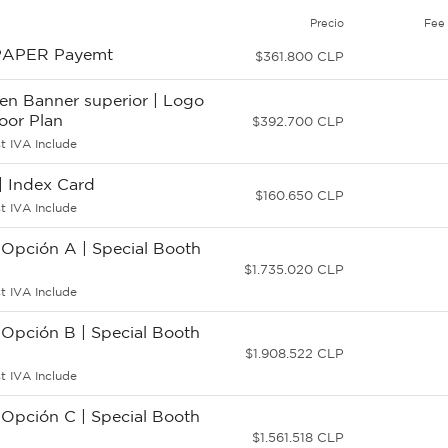
Precio
Fee
APER Payemt
$361.800 CLP
en Banner superior | Logo
loor Plan
$392.700 CLP
t IVA Include
| Index Card
$160.650 CLP
t IVA Include
 Opción A | Special Booth
$1.735.020 CLP
t IVA Include
 Opción B | Special Booth
$1.908.522 CLP
t IVA Include
 Opción C | Special Booth
$1.561.518 CLP