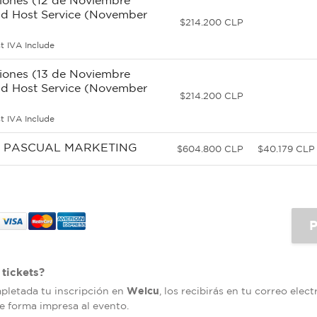
riones (12 de Noviembre
nd Host Service (November
$214.200 CLP
t IVA Include
riones (13 de Noviembre
nd Host Service (November
$214.200 CLP
t IVA Include
ales PASCUAL MARKETING
$604.800 CLP
$40.179 CLP
tickets?
Welcu
mpletada tu inscripción en
, los recibirás en tu correo elec
de forma impresa al evento.