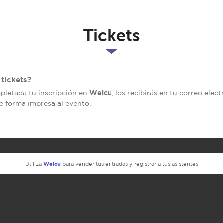
Tickets
tickets?
Welcu
mpletada tu inscripción en
, los recibirás en tu correo elec
de forma impresa al evento.
Welcu
Utiliza
para vender tus entradas y registrar a tus asistentes