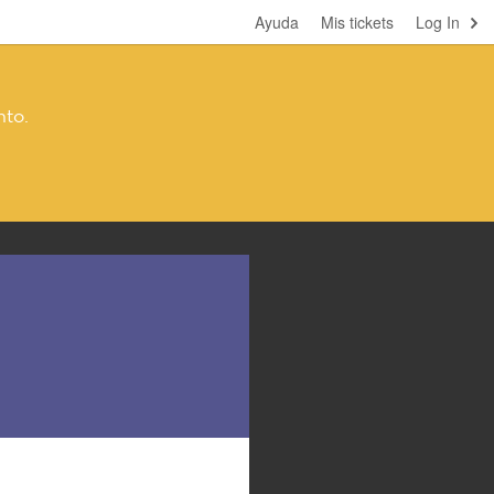
Ayuda
Mis tickets
Log In
nto.