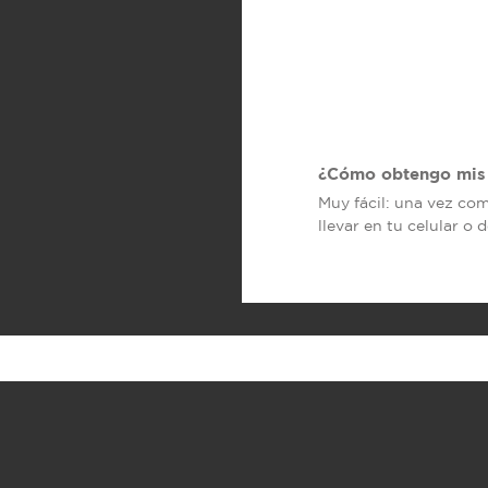
¿Cómo obtengo mis 
Muy fácil: una vez co
llevar en tu celular o 