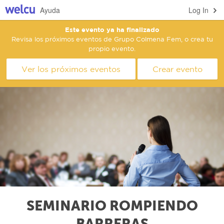
Ayuda
Log In
Este evento ya ha finalizado
Revisa los próximos eventos de Grupo Colmena Fem, o crea tu
propio evento.
Ver los próximos eventos
Crear evento
SEMINARIO ROMPIENDO
BARRERAS