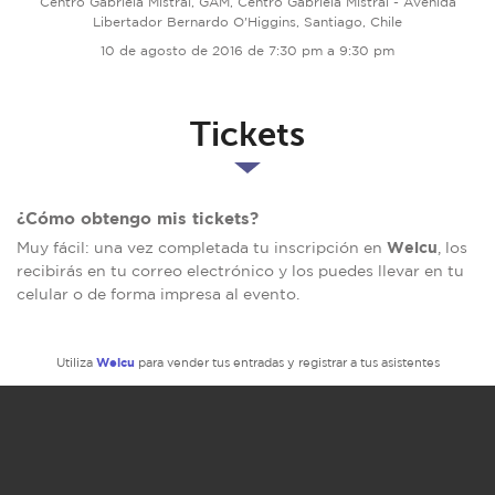
Centro Gabriela Mistral, GAM, Centro Gabriela Mistral - Avenida
Libertador Bernardo O'Higgins, Santiago, Chile
10 de agosto de 2016 de 7:30 pm a 9:30 pm
Tickets
¿Cómo obtengo mis tickets?
Welcu
Muy fácil: una vez completada tu inscripción en
, los
recibirás en tu correo electrónico y los puedes llevar en tu
celular o de forma impresa al evento.
Welcu
Utiliza
para vender tus entradas y registrar a tus asistentes