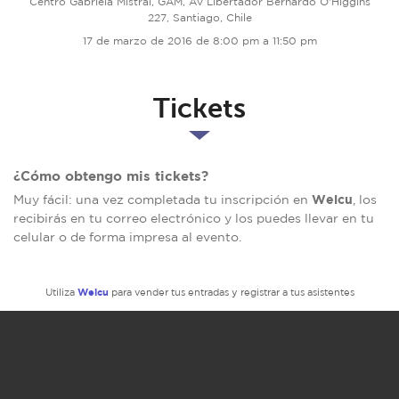
Centro Gabriela Mistral, GAM, Av Libertador Bernardo O'Higgins
227, Santiago, Chile
17 de marzo de 2016 de 8:00 pm a 11:50 pm
Tickets
¿Cómo obtengo mis tickets?
Welcu
Muy fácil: una vez completada tu inscripción en
, los
recibirás en tu correo electrónico y los puedes llevar en tu
celular o de forma impresa al evento.
Welcu
Utiliza
para vender tus entradas y registrar a tus asistentes