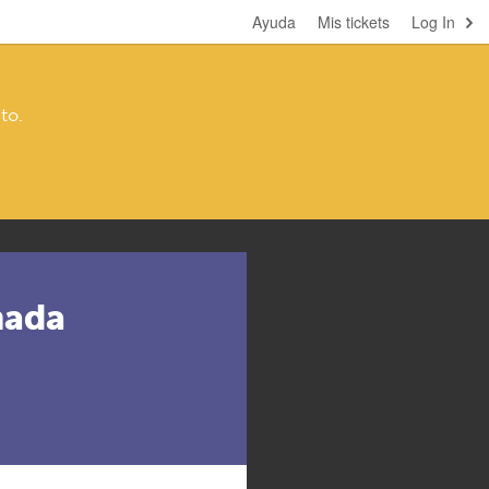
Ayuda
Mis tickets
Log In
to.
nada