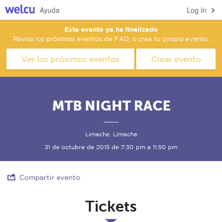
Ayuda
Log In
Este evento ya ha finalizado
Revisa los próximos eventos de FAD, o crea tu propio evento.
Ver los próximos eventos
Crear evento
MTB NIGHT RACE
Limache, Limache
31 de octubre de 2015 de 7:30 pm a 11:50 pm
Compartir evento
Tickets