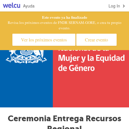
Ayuda
Log In
Este evento ya ha finalizado
Revisa los próximos eventos de FNDR SERNAM-GORE, o crea tu propio
evento.
Ver los próximos eventos
Crear evento
Ceremonia Entrega Recursos
Regional