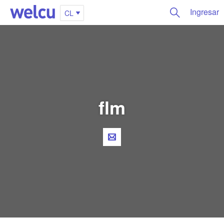
Ingresar
CL
flm