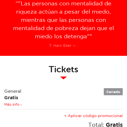
“"Las personas con mentalidad de
riqueza actúan a pesar del miedo,
mientras que las personas con
mentalidad de pobreza dejan que el
miedo los detenga"”
T. Harv Eker — .
Tickets
General
Cerrado
Gratis
Más info ›
+ Aplicar código promocional
Total:
Gratis