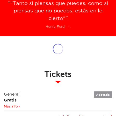
“"Tanto si piensas que puedes, como si
piensas que no puedes, estás en lo
cierto"”
Henry Ford — .
Tickets
General
Agotado
Gratis
Más info ›