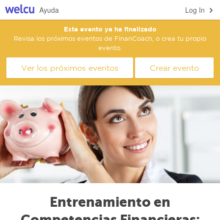
Ayuda
Log In
Este evento ya ha finalizado
Revisa los próximos eventos de FinanCoach, o crea tu propio
evento.
Ver los próximos eventos
Crear evento
Entrenamiento en
Competencias Financieras: