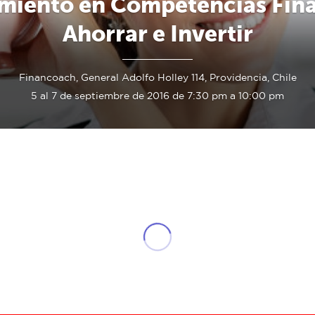
miento en Competencias Fina
Ahorrar e Invertir
Financoach, General Adolfo Holley 114, Providencia, Chile
5 al 7 de septiembre de 2016 de 7:30 pm a 10:00 pm