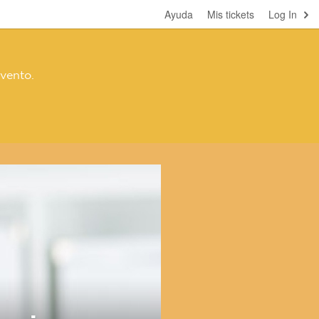
Ayuda
Mis tickets
Log In
vento.