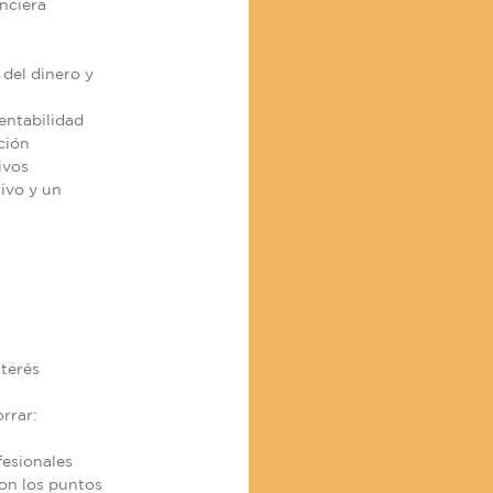
nciera
del dinero y
entabilidad
ción
ivos
ivo y un
terés
rrar:
fesionales
son los puntos