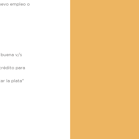
uevo empleo o
 buena v/s
crédito para
ar la plata"