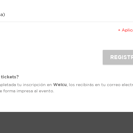
a)
+ Apli
tickets?
Welcu
mpletada tu inscripción en
, los recibirás en tu correo elec
de forma impresa al evento.