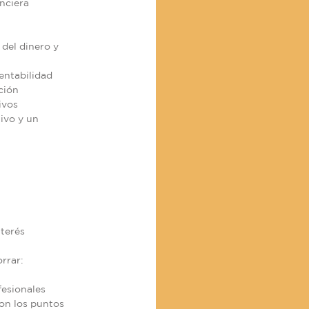
nciera
del dinero y
entabilidad
ción
ivos
ivo y un
terés
rrar:
fesionales
son los puntos