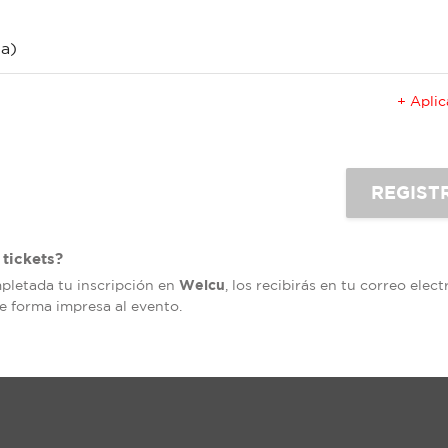
a)
+ Apli
tickets?
Welcu
mpletada tu inscripción en
, los recibirás en tu correo elec
de forma impresa al evento.