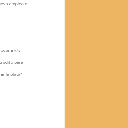
uevo empleo o
 buena v/s
crédito para
ar la plata"