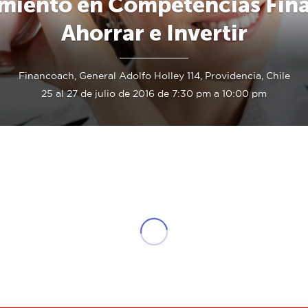
miento en Competencias Fina
Ahorrar e Invertir
Financoach, General Adolfo Holley 114, Providencia, Chile
25 al 27 de julio de 2016 de 7:30 pm a 10:00 pm