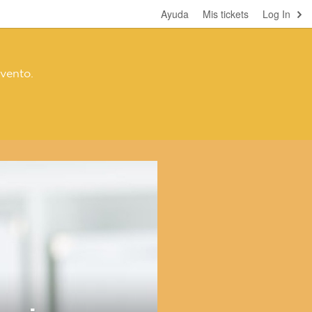
Ayuda
Mis tickets
Log In
vento.